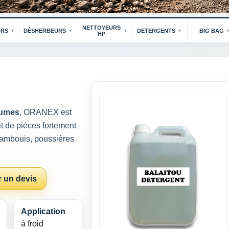
NETTOYEURS
URS
DÉSHERBEURS
DETERGENTS
BIG BAG
HP
rumes
, ORANEX est
t de pièces fortement
 cambouis, poussières
 un devis
Application
à froid