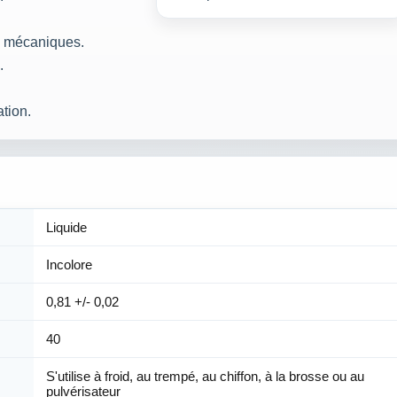
s mécaniques.
.
tion.
Liquide
Incolore
0,81 +/- 0,02
40
S'utilise à froid, au trempé, au chiffon, à la brosse ou au
pulvérisateur