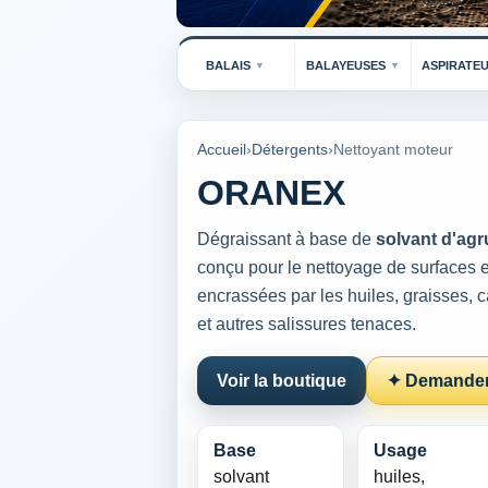
BALAIS
BALAYEUSES
ASPIRATE
Accueil
›
Détergents
›
Nettoyant moteur
ORANEX
Dégraissant à base de
solvant d'ag
conçu pour le nettoyage de surfaces e
encrassées par les huiles, graisses,
et autres salissures tenaces.
Voir la boutique
✦ Demander
Base
Usage
solvant
huiles,