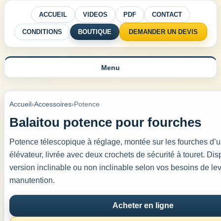
ACCUEIL
VIDEOS
PDF
CONTACT
CONDITIONS
BOUTIQUE
DEMANDER UN DEVIS
Menu
Accueil
›
Accessoires
›
Potence
Balaitou potence pour fourches
Potence télescopique à réglage, montée sur les fourches d’u
élévateur, livrée avec deux crochets de sécurité à touret. Di
version inclinable ou non inclinable selon vos besoins de le
manutention.
Acheter en ligne