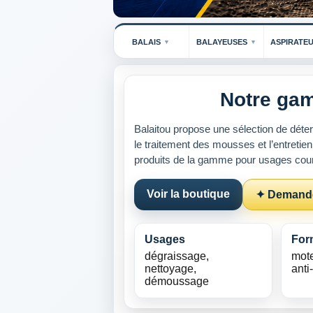
BALAIS
BALAYEUSES
ASPIRATE
Notre ga
Balaitou propose une sélection de déter
le traitement des mousses et l’entretien
produits de la gamme pour usages coura
Voir la boutique
✦ Demande
Usages
For
dégraissage,
mote
nettoyage,
ant
démoussage