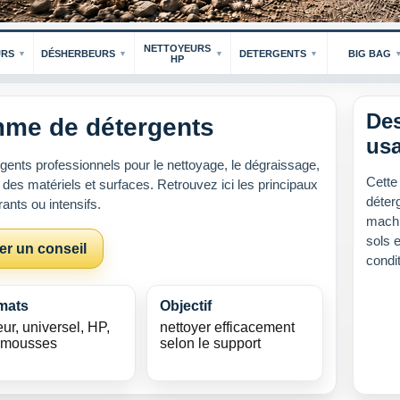
NETTOYEURS
URS
DÉSHERBEURS
DETERGENTS
BIG BAG
HP
Des
mme de détergents
usa
gents professionnels pour le nettoyage, le dégraissage,
Cette
 des matériels et surfaces. Retrouvez ici les principaux
déterg
nts ou intensifs.
machi
sols 
r un conseil
condi
mats
Objectif
ur, universel, HP,
nettoyer efficacement
i-mousses
selon le support