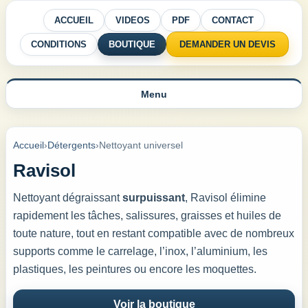
ACCUEIL
VIDEOS
PDF
CONTACT
CONDITIONS
BOUTIQUE
DEMANDER UN DEVIS
Menu
Accueil
›
Détergents
›
Nettoyant universel
Ravisol
Nettoyant dégraissant
surpuissant
, Ravisol élimine
rapidement les tâches, salissures, graisses et huiles de
toute nature, tout en restant compatible avec de nombreux
supports comme le carrelage, l’inox, l’aluminium, les
plastiques, les peintures ou encore les moquettes.
Voir la boutique